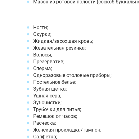
Мазок из ротовой полости (соскоб буккально
Ногти;
Окурки;
Жидкая/засохшая кровь;
Жевательная резинка;
Волосы;
Презерватив;
Сперма;
Одноразовые столовые приборы;
Постельное белье;
Зубная щетка;
Ушная сера;
Зубочистки;
Трубочки для питья;
Ремешок от часов;
Расческа;
Женская прокладка/тампон;
Салфетка;