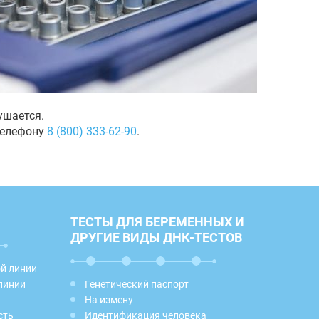
ушается.
телефону
8 (800) 333-62-90
.
ТЕСТЫ ДЛЯ БЕРЕМЕННЫХ И
ДРУГИЕ ВИДЫ ДНК-ТЕСТОВ
ой линии
линии
Генетический паспорт
На измену
сть
Идентификация человека