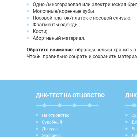
Одно-/многоразовая или электрическая бри
Молочные/коренные зубы
Носовой платок/платок с носовой слизью;
Фрагменты одежды;
Кости;
Абортивный материал.
Обратите внимание
: образцы нельзя хранить 
Чтобы правильно собрать и сохранить материа
ДНК-ТЕСТ НА ОТЦОВСТВО
ДНК
На отцовство
Су
Судебный
До
До суда
Ба
Экспресс
Дя