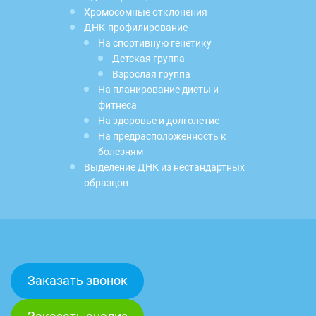
Хромосомные отклонения
ДНК-профилирование
На спортивную генетику
Детская группа
Взрослая группа
На планирование диеты и
фитнеса
На здоровье и долголетие
На предрасположенность к
болезням
Выделение ДНК из нестандартных
образцов
Заказать звонок