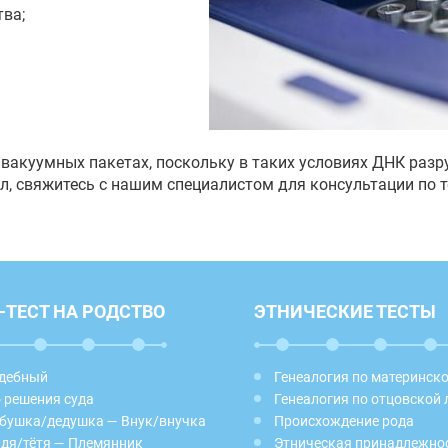
тва;
в вакуумных пакетах, поскольку в таких условиях ДНК разр
л, свяжитесь с нашим специалистом для консультации по 
-ТЕСТ НА РОДСТВО
ЭТНИЧЕСКИЕ ТЕСТЫ
дебный
Генеалогия по материнск
 решения суда
Генеалогия по отцовской 
бушка/дедушка — Внук/внучка
Происхождение рода
дя/тётя — Племянник
Этническая принадлежно