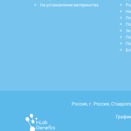
На установление материнства
Ро
На
По
По
Эк
По
По
Бл
Россия, г.
Россия, Ставроп
График