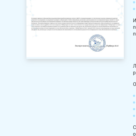
И
п
п
Л
р
О
С
о