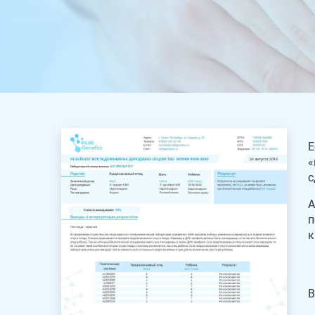
Е
«
с
А
п
к
В