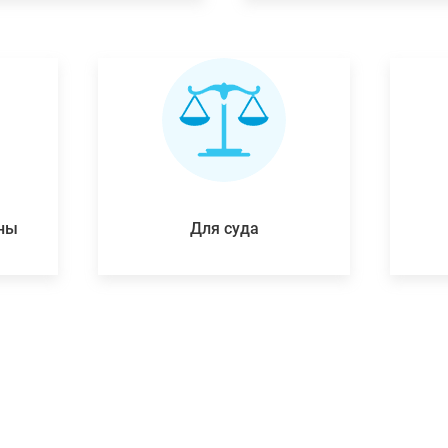
ены
Для суда