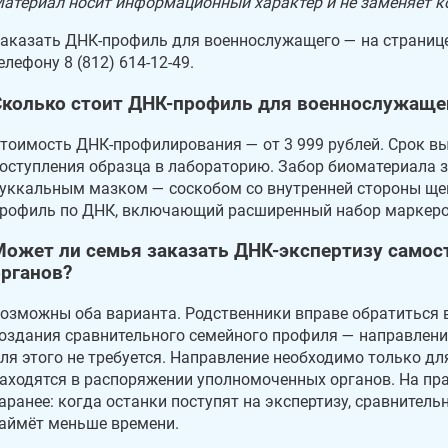
атериал носит информационный характер и не заменяет к
аказать ДНК-профиль для военнослужащего — на страниц
елефону 8 (812) 614-12-49.
Сколько стоит ДНК-профиль для военнослужащег
тоимость ДНК-профилирования — от 3 999 рублей. Срок вы
оступления образца в лабораторию. Забор биоматериала 
уккальным мазком — соскобом со внутренней стороны щеки
рофиль по ДНК, включающий расширенный набор маркеров,
Может ли семья заказать ДНК-экспертизу самос
органов?
озможны оба варианта. Родственники вправе обратиться 
оздания сравнительного семейного профиля — направлени
ля этого не требуется. Направление необходимо только д
аходятся в распоряжении уполномоченных органов. На пр
аранее: когда останки поступят на экспертизу, сравнитель
аймёт меньше времени.