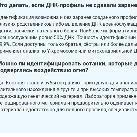
то делать, если ДНК-профиль не сдавали заране
дентификация возможна и без заранее созданного профиля
лизких родственников либо выделение ДНК военнослужаще
ётки, расчёски, нательного белья. Наиболее информативны
оеннослужащим ровно 50% ДНК. Точность идентификации 
9,9%. Если доступны только братья, сёстры или более дал
рименяет анализ по Y-хромосоме или митохондриальной 
Можно ли идентифицировать останки, которые д
подверглись воздействию огня?
а. Костная ткань и зубы сохраняют пригодную для анализ
лительного нахождения в грунте и при высоких температу
одержащую генетический материал. Лаборатория применя
еградированного материала и предварительно оценивает 
атериала недостаточно для полного профиля, специалист