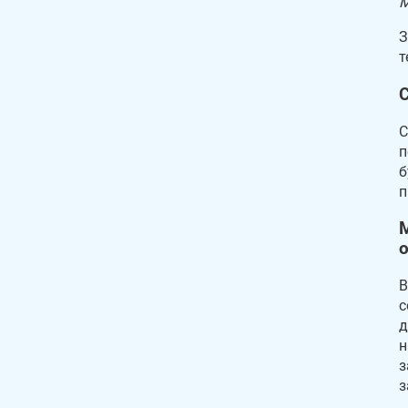
М
З
т
С
п
б
п
В
с
д
н
з
з