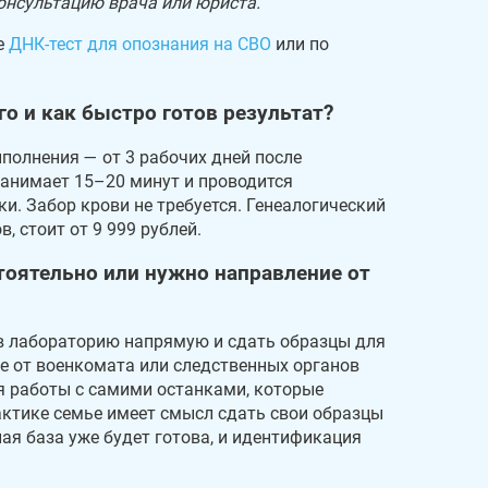
онсультацию врача или юриста.
е
ДНК-тест для опознания на СВО
или по
о и как быстро готов результат?
полнения — от 3 рабочих дней после
занимает 15–20 минут и проводится
. Забор крови не требуется. Генеалогический
 стоит от 9 999 рублей.
тоятельно или нужно направление от
в лабораторию напрямую и сдать образцы для
е от военкомата или следственных органов
ля работы с самими останками, которые
актике семье имеет смысл сдать свои образцы
ная база уже будет готова, и идентификация