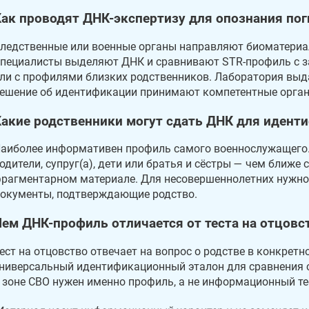
Как проводят ДНК-экспертизу для опознания пог
ледственные или военные органы направляют биоматериа
пециалисты выделяют ДНК и сравнивают STR-профиль с 
ли с профилями близких родственников. Лаборатория выд
ешение об идентификации принимают компетентные органы
Какие родственники могут сдать ДНК для иден
аиболее информативен профиль самого военнослужащего.
одители, супруг(а), дети или братья и сёстры — чем ближе 
рагментарном материале. Для несовершеннолетних нужно 
окументы, подтверждающие родство.
Чем ДНК-профиль отличается от теста на отцовс
ест на отцовство отвечает на вопрос о родстве в конкретн
ниверсальный идентификационный эталон для сравнения 
 зоне СВО нужен именно профиль, а не информационный те