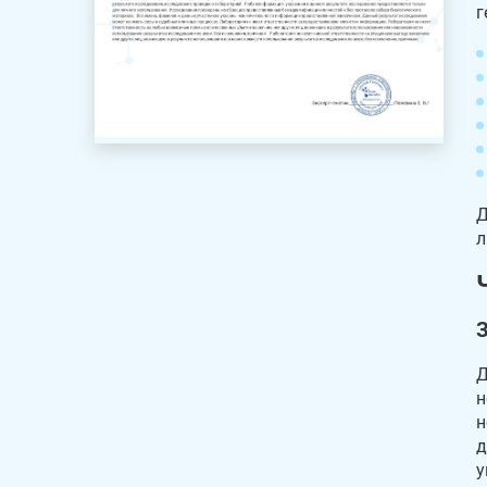
г
Д
л
Д
н
н
д
у