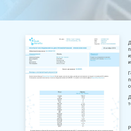
Д
п
и
и
Г
п
с
Д
т
Р