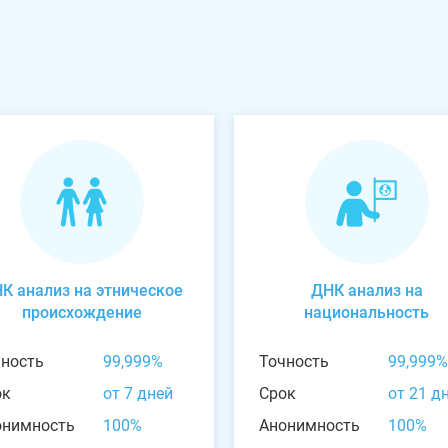
К анализ на этническое
ДНК анализ на
происхождение
национальность
чность
99,999%
Точность
99,999%
ок
от 7 дней
Срок
от 21 д
онимность
100%
Анонимность
100%