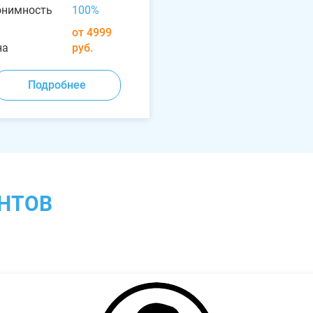
онимность
100%
от 4999
на
руб.
Подробнее
НТОВ