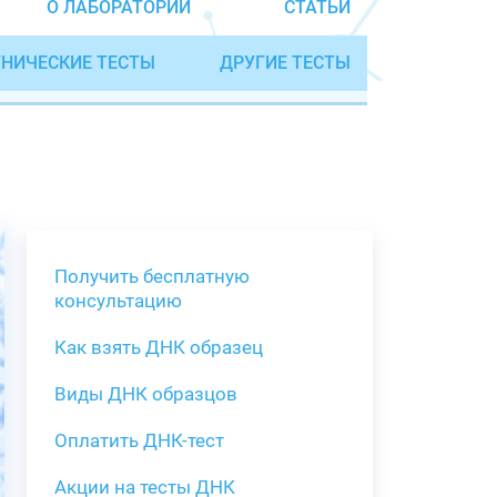
О ЛАБОРАТОРИИ
СТАТЬИ
НИЧЕСКИЕ ТЕСТЫ
ДРУГИЕ ТЕСТЫ
Получить бесплатную
консультацию
Как взять ДНК образец
Получить бе
Виды ДНК образцов
Как взять о
Виды нестан
(инструкция)
для анализа
Оплатить ДНК-тест
Забор крови
Акции на тесты ДНК
тестов