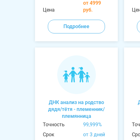
от 4999
Цена
руб.
Це
Подробнее
ДНК анализ на родство
дядя/тётя - племенник/
племянница
Точность
99,999%
То
Срок
от 3 дней
Ср