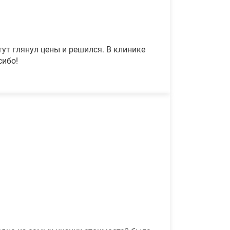
ут глянул цены и решился. В клинике
сибо!