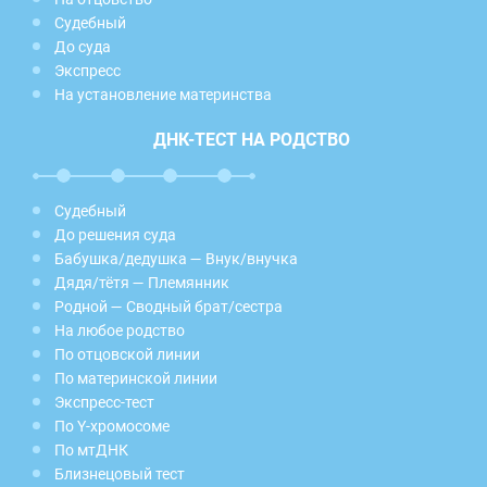
Судебный
До суда
Экспресс
На установление материнства
ДНК-ТЕСТ НА РОДСТВО
Судебный
До решения суда
Бабушка/дедушка — Внук/внучка
Дядя/тётя — Племянник
Родной — Сводный брат/сестра
На любое родство
По отцовской линии
По материнской линии
Экспресс-тест
По Y-хромосоме
По мтДНК
Близнецовый тест