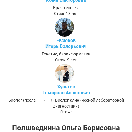
Юлия Викторовна
Врач-генетик
Стаж: 13 лет
Евсюков
Игорь Валерьевич
Генетик, биоинформатик
Стаж: 9 лет
Хунагов
Темиркан Асланович
Биолог (после ПП и ПК - Биолог клинической лабораторной
диагностики)
Стаж:
Полшведкина Ольга Борисовна