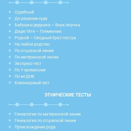
Судебный
До решения суда
Бабушка/дедушка — Внук/внучка
Дядя/тётя — Племянник
Родной — Сводный брат/сестра
На любое родство
По отцовской линии
По материнской линии
Экспресс-тест
По Y-хромосоме
По мтДНК
Близнецовый тест
ЭТНИЧЕСКИЕ ТЕСТЫ
Генеалогия по материнской линии
Генеалогия по отцовской линии
Происхождение рода