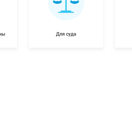
ены
Для суда