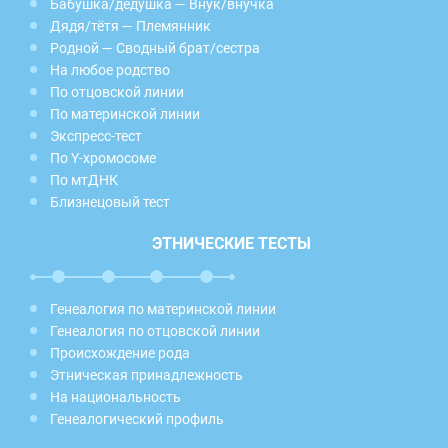
Бабушка/дедушка — Внук/внучка
Дядя/тётя — Племянник
Родной — Сводный брат/сестра
На любое родство
По отцовской линии
По материнской линии
Экспресс-тест
По Y-хромосоме
По мтДНК
Близнецовый тест
ЭТНИЧЕСКИЕ ТЕСТЫ
Генеалогия по материнской линии
Генеалогия по отцовской линии
Происхождение рода
Этническая принадлежность
На национальность
Генеалогический профиль