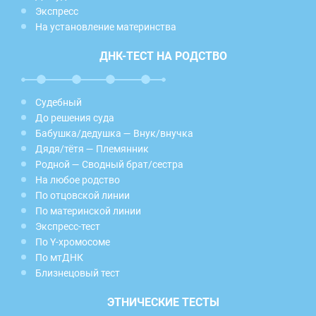
Экспресс
На установление материнства
ДНК-ТЕСТ НА РОДСТВО
Судебный
До решения суда
Бабушка/дедушка — Внук/внучка
Дядя/тётя — Племянник
Родной — Сводный брат/сестра
На любое родство
По отцовской линии
По материнской линии
Экспресс-тест
По Y-хромосоме
По мтДНК
Близнецовый тест
ЭТНИЧЕСКИЕ ТЕСТЫ