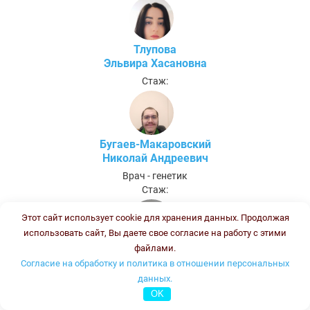
Тлупова
Эльвира Хасановна
Стаж:
Бугаев-Макаровский
Николай Андреевич
Врач - генетик
Стаж:
Этот сайт использует cookie для хранения данных. Продолжая
использовать сайт, Вы даете свое согласие на работу с этими
файлами.
Саргсян
Согласие на обработку и политика в отношении персональных
Нина Арутюновна
данных.
Врач - генетик
OK
Стаж: