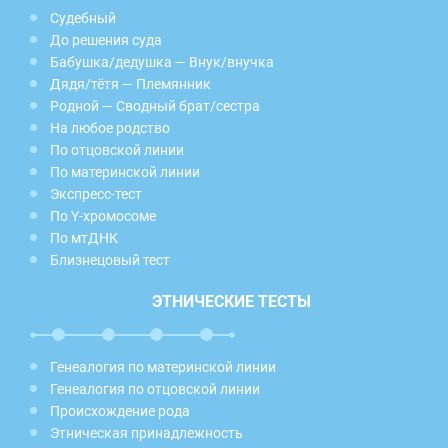
Судебный
До решения суда
Бабушка/дедушка — Внук/внучка
Дядя/тётя — Племянник
Родной — Сводный брат/сестра
На любое родство
По отцовской линии
По материнской линии
Экспресс-тест
По Y-хромосоме
По мтДНК
Близнецовый тест
ЭТНИЧЕСКИЕ ТЕСТЫ
Генеалогия по материнской линии
Генеалогия по отцовской линии
Происхождение рода
Этническая принадлежность