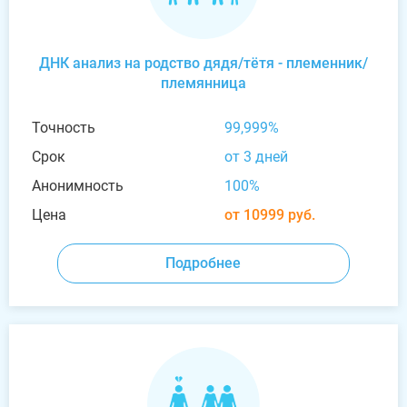
ДНК анализ на родство дядя/тётя - племенник/
племянница
Точность
99,999%
Срок
от 3 дней
Анонимность
100%
Цена
от 10999 руб.
Подробнее