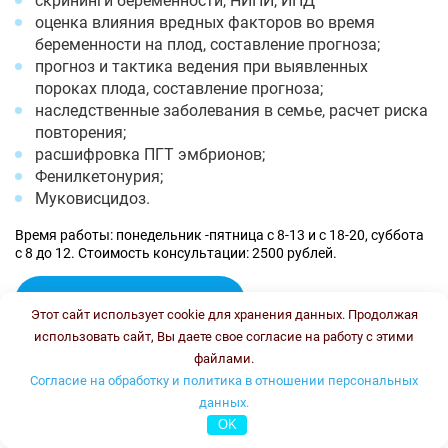
скрининги беременности, НИПИ, ИПД
оценка влияния вредных факторов во время
беременности на плод, составление прогноза;
прогноз и тактика ведения при выявленных
пороках плода, составление прогноза;
наследственные заболевания в семье, расчет риска
повторения;
расшифровка ПГТ эмбрионов;
Фенилкетонурия;
Муковисцидоз.
Время работы: понедельник -пятница с 8-13 и с 18-20, суббота
с 8 до 12. Стоимость консультации: 2500 рублей.
Онлайн консультация
Этот сайт использует cookie для хранения данных. Продолжая
Колесникова Ирина Васильевна
использовать сайт, Вы даете свое согласие на работу с этими
файлами.
Согласие на обработку и политика в отношении персональных
данных.
OK