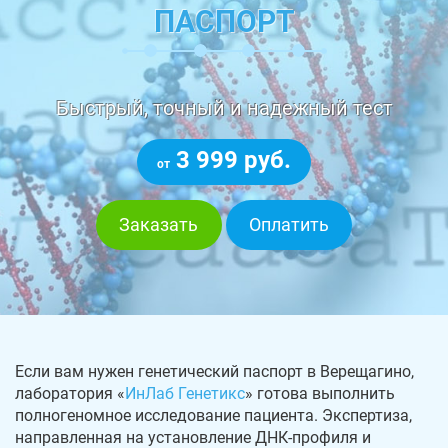
ПАСПОРТ
Быстрый, точный и надежный тест
3 999 руб.
от
Заказать
Оплатить
Если вам нужен генетический паспорт в Верещагино,
лаборатория «
ИнЛаб Генетикс
» готова выполнить
полногеномное исследование пациента. Экспертиза,
направленная на установление ДНК-профиля и