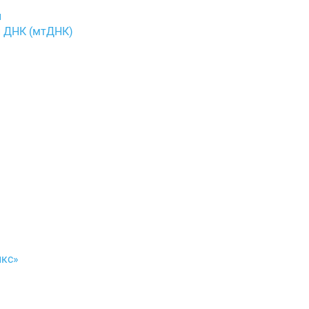
и
й ДНК (мтДНК)
икс»