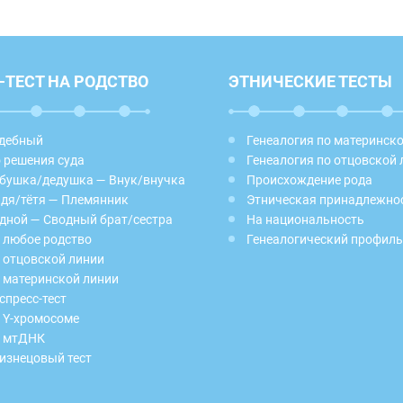
-ТЕСТ НА РОДСТВО
ЭТНИЧЕСКИЕ ТЕСТЫ
дебный
Генеалогия по материнск
 решения суда
Генеалогия по отцовской 
бушка/дедушка — Внук/внучка
Происхождение рода
дя/тётя — Племянник
Этническая принадлежно
дной — Сводный брат/сестра
На национальность
 любое родство
Генеалогический профиль
 отцовской линии
 материнской линии
спресс-тест
 Y-хромосоме
 мтДНК
изнецовый тест