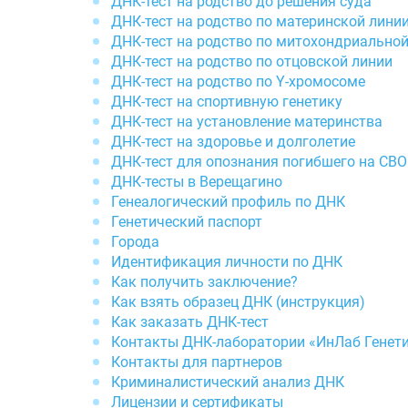
ДНК-тест на родство до решения суда
ДНК-тест на родство по материнской лини
ДНК-тест на родство по митохондриально
ДНК-тест на родство по отцовской линии
ДНК-тест на родство по Y-хромосоме
ДНК-тест на спортивную генетику
ДНК-тест на установление материнства
ДНК-тест на здоровье и долголетие
ДНК-тест для опознания погибшего на СВО
ДНК-тесты в Верещагино
Генеалогический профиль по ДНК
Генетический паспорт
Города
Идентификация личности по ДНК
Как получить заключение?
Как взять образец ДНК (инструкция)
Как заказать ДНК-тест
Контакты ДНК-лаборатории «ИнЛаб Генет
Контакты для партнеров
Криминалистический анализ ДНК
Лицензии и сертификаты