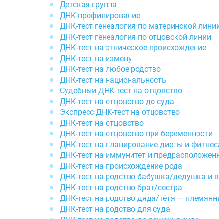
Детская группа
ДНК-профилирование
ДНК-тест генеалогия по материнской лини
ДНК-тест генеалогия по отцовской линии
ДНК-тест на этническое происхождение
ДНК-тест на измену
ДНК-тест на любое родство
ДНК-тест на национальность
Судебный ДНК-тест на отцовство
ДНК-тест на отцовство до суда
Экспресс ДНК-тест на отцовство
ДНК-тест на отцовство
ДНК-тест на отцовство при беременности
ДНК-тест на планирование диеты и фитнес
ДНК-тест на иммунитет и предрасположен
ДНК-тест на происхождение рода
ДНК-тест на родство бабушка/дедушка и 
ДНК-тест на родство брат/сестра
ДНК-тест на родство дядя/тётя — племян
ДНК-тест на родство для суда