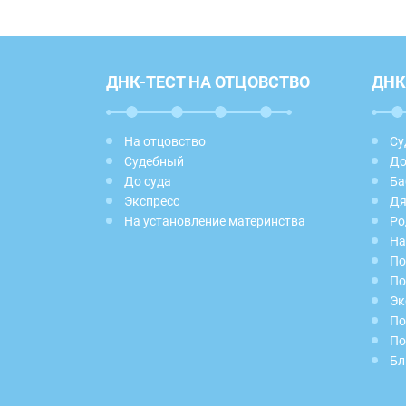
ДНК-ТЕСТ НА ОТЦОВСТВО
ДНК
На отцовство
Су
Судебный
До
До суда
Ба
Экспресс
Дя
На установление материнства
Ро
На
По
По
Эк
По
По
Бл