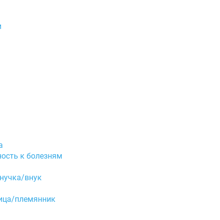
и
а
ность к болезням
внучка/внук
ница/племянник