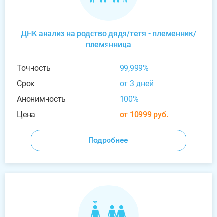
ДНК анализ на родство дядя/тётя - племенник/
племянница
Точность
99,999%
Срок
от 3 дней
Анонимность
100%
Цена
от 10999 руб.
Подробнее