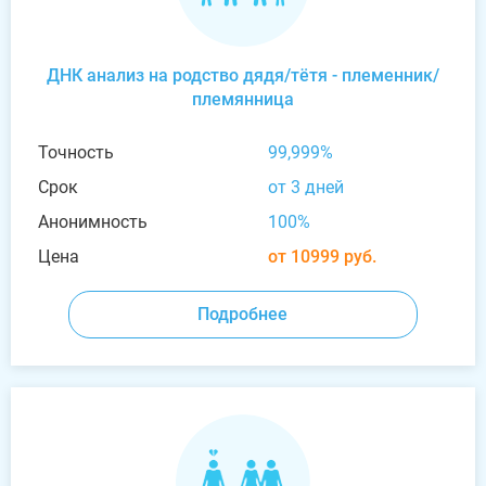
ДНК анализ на родство дядя/тётя - племенник/
племянница
Точность
99,999%
Срок
от 3 дней
Анонимность
100%
Цена
от 10999 руб.
Подробнее