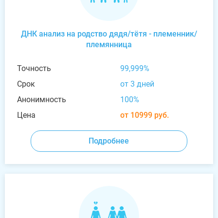
ДНК анализ на родство дядя/тётя - племенник/
племянница
Точность
99,999%
Срок
от 3 дней
Анонимность
100%
Цена
от 10999 руб.
Подробнее