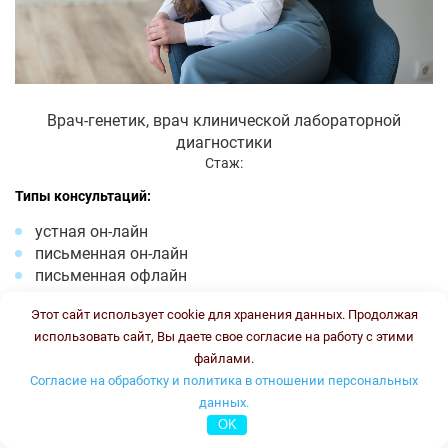
Врач-генетик, врач клинической лабораторной
диагностики
Стаж:
Типы консультаций:
устная он-лайн
письменная он-лайн
письменная офлайн
Стоимость консультации:
3500 рублей
Этот сайт использует cookie для хранения данных. Продолжая
График работы:
ПН, ВТ, ЧТ, ПТ с 16.00 до 18.00
использовать сайт, Вы даете свое согласие на работу с этими
файлами.
Онлайн консультация
Согласие на обработку и политика в отношении персональных
данных.
Тлупова Эльвира Хасановна
OK