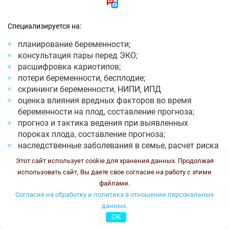
Специализируется на:
планирование беременности;
консультация пары перед ЭКО;
расшифровка кариотипов;
потери беременности, бесплодие;
скрининги беременности, НИПИ, ИПД
оценка влияния вредных факторов во время
беременности на плод, составление прогноза;
прогноз и тактика ведения при выявленных
пороках плода, составление прогноза;
наследственные заболевания в семье, расчет риска
повторения;
Этот сайт использует cookie для хранения данных. Продолжая
расшифровка ПГТ эмбрионов;
использовать сайт, Вы даете свое согласие на работу с этими
Фенилкетонурия;
файлами.
Муковисцидоз.
Согласие на обработку и политика в отношении персональных
данных.
Время работы: понедельник -пятница с 8-13 и с 18-20, суббота
OK
с 8 до 12. Стоимость консультации: 2500 рублей.