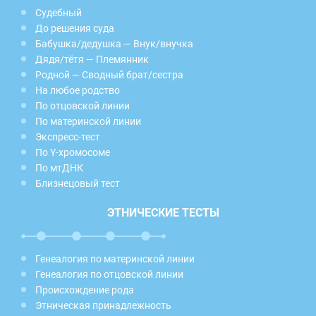
Судебный
До решения суда
Бабушка/дедушка — Внук/внучка
Дядя/тётя — Племянник
Родной — Сводный брат/сестра
На любое родство
По отцовской линии
По материнской линии
Экспресс-тест
По Y-хромосоме
По мтДНК
Близнецовый тест
ЭТНИЧЕСКИЕ ТЕСТЫ
Генеалогия по материнской линии
Генеалогия по отцовской линии
Происхождение рода
Этническая принадлежность