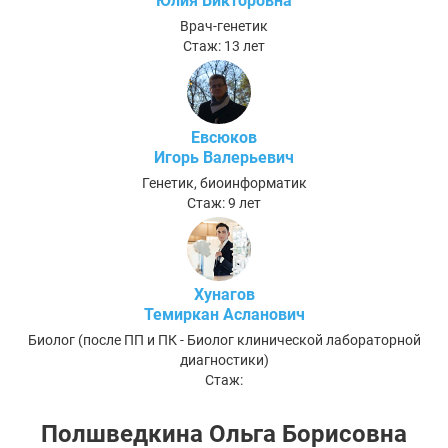
Юлия Викторовна
Врач-генетик
Стаж: 13 лет
Евсюков
Игорь Валерьевич
Генетик, биоинформатик
Стаж: 9 лет
Хунагов
Темиркан Асланович
Биолог (после ПП и ПК - Биолог клинической лабораторной
диагностики)
Стаж:
Полшведкина Ольга Борисовна