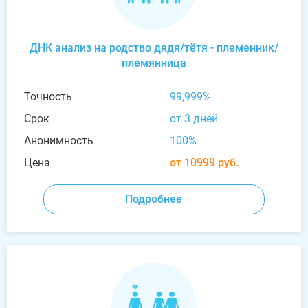
ДНК анализ на родство дядя/тётя - племенник/
племянница
Точность
99,999%
Срок
от 3 дней
Анонимность
100%
Цена
от 10999 руб.
Подробнее