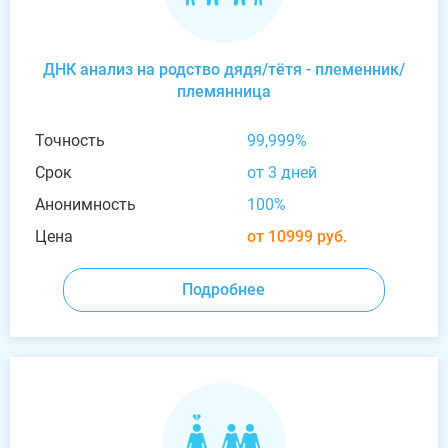
ДНК анализ на родство дядя/тётя - племенник/
племянница
Точность
99,999%
Срок
от 3 дней
Анонимность
100%
Цена
от 10999 руб.
Подробнее