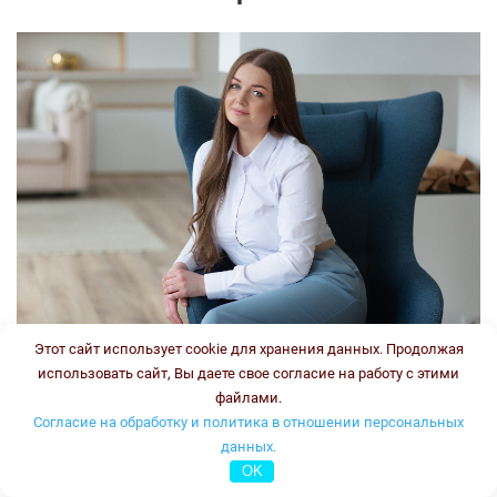
Этот сайт использует cookie для хранения данных. Продолжая
использовать сайт, Вы даете свое согласие на работу с этими
Врач-генетик, врач клинической лабораторной
файлами.
диагностики
Согласие на обработку и политика в отношении персональных
Стаж:
данных.
Типы консультаций:
OK