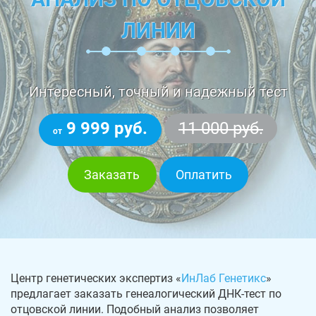
ЛИНИИ
Интересный, точный и надежный тест
9 999 руб.
11 000 руб.
от
Заказать
Оплатить
Центр генетических экспертиз «
ИнЛаб Генетикс
»
предлагает заказать генеалогический ДНК-тест по
отцовской линии. Подобный анализ позволяет