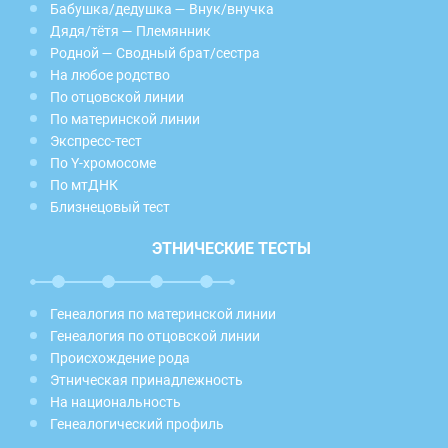
Бабушка/дедушка — Внук/внучка
Дядя/тётя — Племянник
Родной — Сводный брат/сестра
На любое родство
По отцовской линии
По материнской линии
Экспресс-тест
По Y-хромосоме
По мтДНК
Близнецовый тест
ЭТНИЧЕСКИЕ ТЕСТЫ
Генеалогия по материнской линии
Генеалогия по отцовской линии
Происхождение рода
Этническая принадлежность
На национальность
Генеалогический профиль