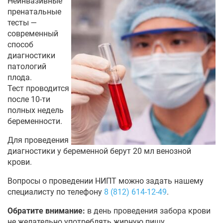
Неинвазивные
пренатальные
тесты —
современный
способ
диагностики
патологий
плода.
Тест проводится
после 10-ти
полных недель
беременности.
Для проведения
диагностики у беременной берут 20 мл венозной
крови.
Вопросы о проведении НИПТ можно задать нашему
специалисту по телефону
8 (812) 614-12-49
.
Обратите внимание:
в день проведения забора крови
не желательно употреблять жирную пищу.