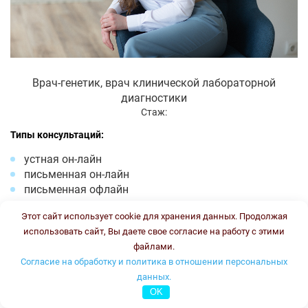
Врач-генетик, врач клинической лабораторной
диагностики
Стаж:
Типы консультаций:
устная он-лайн
письменная он-лайн
письменная офлайн
Стоимость консультации:
3500 рублей
Этот сайт использует cookie для хранения данных. Продолжая
График работы:
ПН, ВТ, ЧТ, ПТ с 16.00 до 18.00
использовать сайт, Вы даете свое согласие на работу с этими
файлами.
Онлайн консультация
Согласие на обработку и политика в отношении персональных
данных.
Тлупова Эльвира Хасановна
OK