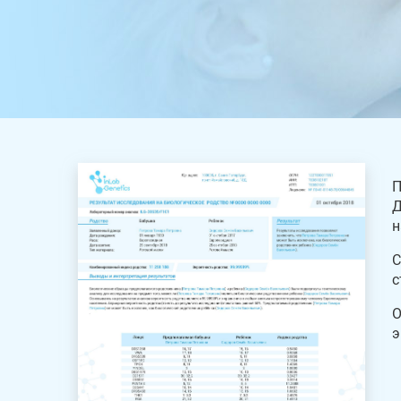
П
Д
н
С
с
О
э