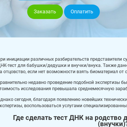
Заказать
Оплатить
ри инициации различных разбирательств представители с
НК-тест для бабушки/дедушки и внучки/внука. Также данн
а отцовство, если нет возможности взять биоматериал от о
равнительно недавно проведение подобной экспертизы бы
тоимость исследования превышала среднемесячную зараб
днако сегодня, благодаря появлению новейших техническ
кспертизы, воспользоваться услугами специализированн
Где сделать тест ДНК на родство 
(внучки)