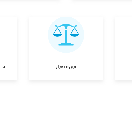
ены
Для суда