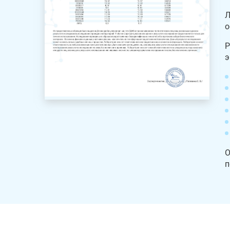
Л
о
Р
э
О
п