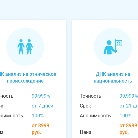
К анализ на этническое
ДНК анализ на
происхождение
национальность
чность
99,999%
Точность
99,999%
ок
от 7 дней
Срок
от 21 д
онимность
100%
Анонимность
100%
от 8999
от 8999
на
руб.
Цена
руб.