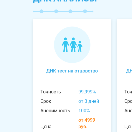
ДНК-тест на отцовство
ДН
Точность
99,999%
То
Срок
от 3 дней
Ср
Анонимность
100%
Ан
от 4999
Цена
руб.
Це