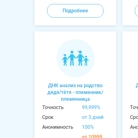
Подробнее
ДНК анализ на родство
дядя/тётя - племенник/
племянница
Точность
99,999%
То
Срок
от 3 дней
Ср
Анонимность
100%
Ан
от 10999