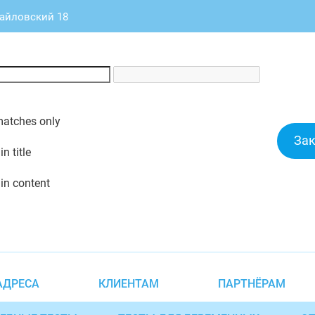
майловский 18
matches only
Зак
n title
in content
АДРЕСА
КЛИЕНТАМ
ПАРТНЁРАМ