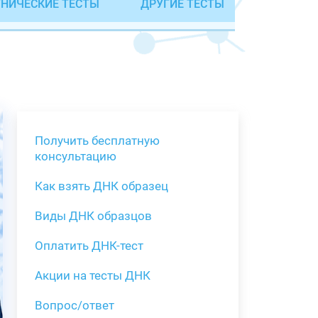
НИЧЕСКИЕ ТЕСТЫ
ДРУГИЕ ТЕСТЫ
Получить бесплатную
консультацию
Как взять ДНК образец
Получить бе
Виды ДНК образцов
Как взять о
Виды нестан
(инструкция)
для анализа
Оплатить ДНК-тест
Забор крови
Акции на тесты ДНК
тестов
Вопрос/ответ