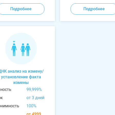
Подробнее
Подробнее
ДНК анализ на измену/
установление факта
измены
чность
99,999%
ок
от 3 дней
онимность
100%
от 4999