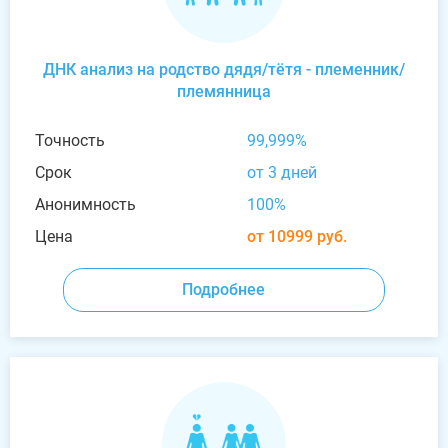
ДНК анализ на родство дядя/тётя - племенник/
племянница
Точность
99,999%
Срок
от 3 дней
Анонимность
100%
Цена
от 10999 руб.
Подробнее