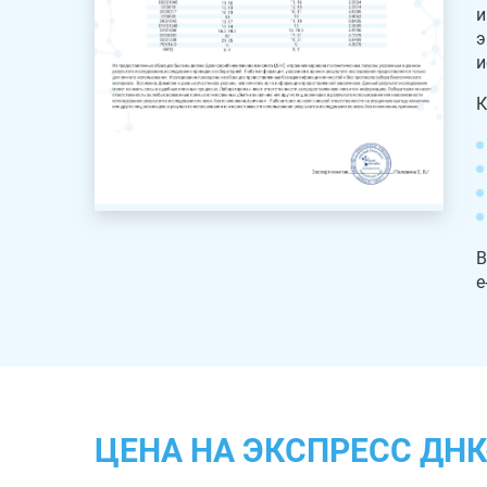
и
э
и
К
В
e
ЦЕНА НА ЭКСПРЕСС ДНК