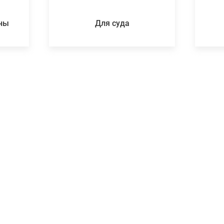
ены
Для суда