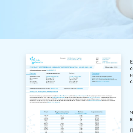
Е
с
н
с
Я
в
П