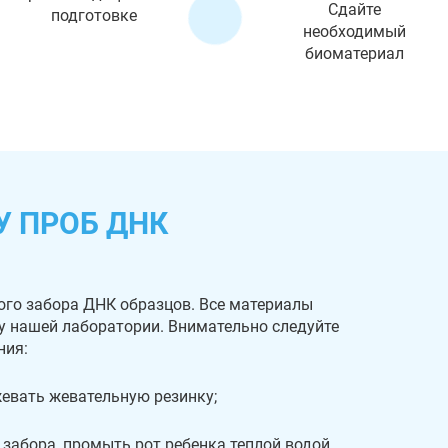
Сдайте
подготовке
необходимый
биоматериал
У ПРОБ ДНК
ого забора ДНК образцов. Все материалы
 у нашей лаборатории. Внимательно следуйте
ния:
 жевать жевательную резинку;
 забора, промыть рот ребенка теплой водой.