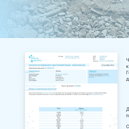
Ч
к
Г
д
Д
п
С