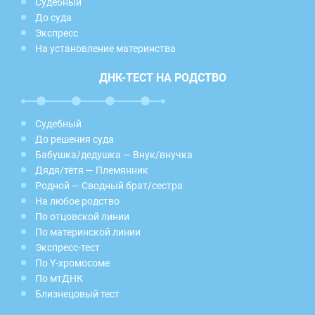
Судебный
До суда
Экспресс
На установление материнства
ДНК-ТЕСТ НА РОДСТВО
Судебный
До решения суда
Бабушка/дедушка — Внук/внучка
Дядя/тётя — Племянник
Родной — Сводный брат/сестра
На любое родство
По отцовской линии
По материнской линии
Экспресс-тест
По Y-хромосоме
По мтДНК
Близнецовый тест