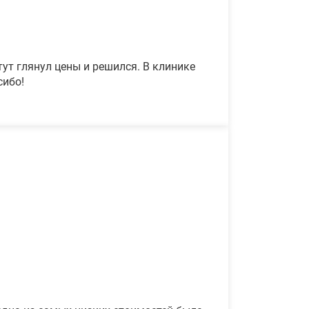
ут глянул цены и решился. В клинике
сибо!