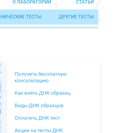
О ЛАБОРАТОРИИ
СТАТЬИ
НИЧЕСКИЕ ТЕСТЫ
ДРУГИЕ ТЕСТЫ
Получить бесплатную
консультацию
Как взять ДНК образец
Получить бе
Виды ДНК образцов
Как взять о
Виды нестан
(инструкция)
для анализа
Оплатить ДНК-тест
Забор крови
Акции на тесты ДНК
тестов