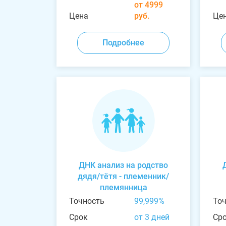
от 4999
Цена
руб.
Це
Подробнее
ДНК анализ на родство
дядя/тётя - племенник/
племянница
Точность
99,999%
То
Срок
от 3 дней
Ср