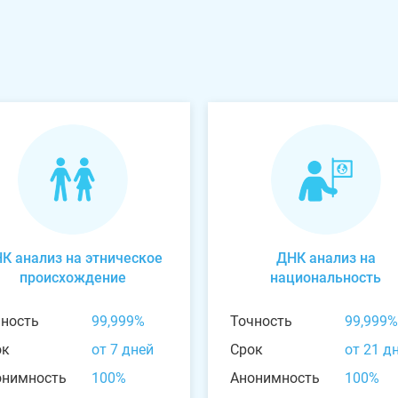
К анализ на этническое
ДНК анализ на
происхождение
национальность
чность
99,999%
Точность
99,999%
ок
от 7 дней
Срок
от 21 д
онимность
100%
Анонимность
100%