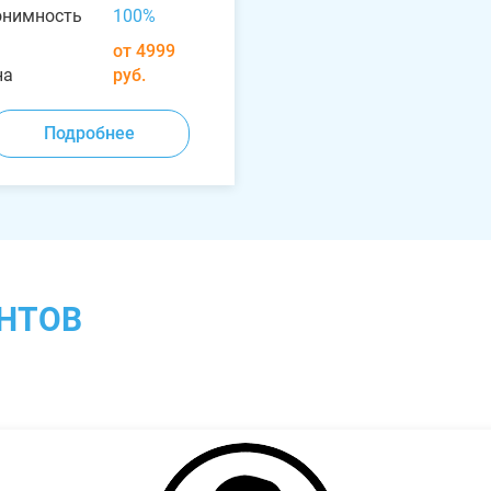
онимность
100%
от 4999
на
руб.
Подробнее
НТОВ