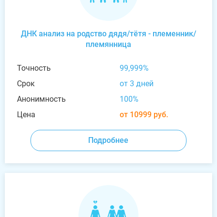
ДНК анализ на родство дядя/тётя - племенник/
племянница
Точность
99,999%
Срок
от 3 дней
Анонимность
100%
Цена
от 10999 руб.
Подробнее