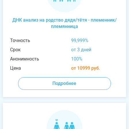
ДНК анализ на родство дядя/тётя - племенник/
племянница
Точность
99,999%
Срок
от 3 дней
Анонимность
100%
Цена
от 10999 руб.
Подробнее