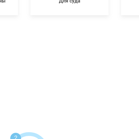
ены
Для суда
2