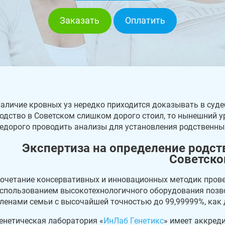
Заказать
Оплатить
аличие кровных уз нередко приходится доказывать в суде
одство в Советском слишком дорого стоил, то нынешний у
едорого проводить анализы для установления родственных
Экспертиза на определение родст
Советск
очетание консервативных и инновационных методик провед
спользованием высокотехнологичного оборудования позво
ленами семьи с высочайшей точностью до 99,99999%, как 
енетическая лаборатория «
ИнЛаб Генетикс
» имеет аккред