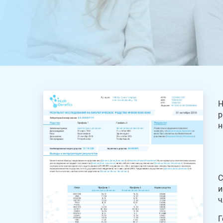
Н
р
н
С
и
ч
Г