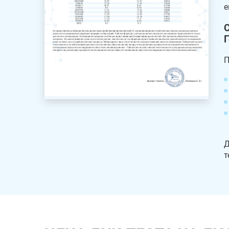
е
С
Г
П
Д
т