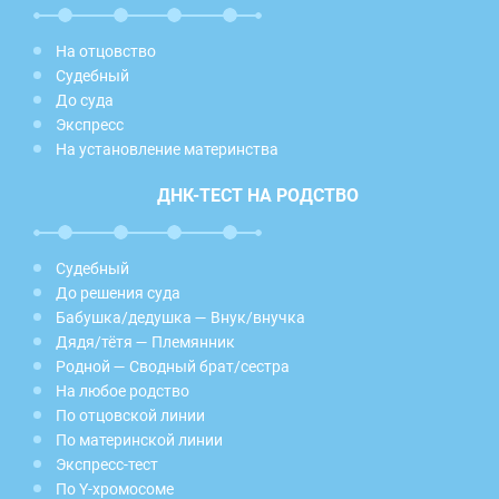
На отцовство
Судебный
До суда
Экспресс
На установление материнства
ДНК-ТЕСТ НА РОДСТВО
Судебный
До решения суда
Бабушка/дедушка — Внук/внучка
Дядя/тётя — Племянник
Родной — Сводный брат/сестра
На любое родство
По отцовской линии
По материнской линии
Экспресс-тест
По Y-хромосоме