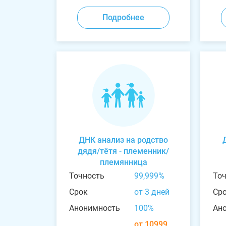
Подробнее
ДНК анализ на родство
дядя/тётя - племенник/
племянница
Точность
99,999%
То
Срок
от 3 дней
Ср
Анонимность
100%
Ан
от 10999