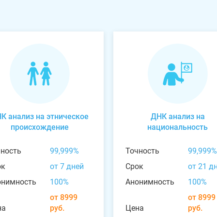
К анализ на этническое
ДНК анализ на
происхождение
национальность
чность
99,999%
Точность
99,999%
ок
от 7 дней
Срок
от 21 д
онимность
100%
Анонимность
100%
от 8999
от 8999
на
руб.
Цена
руб.