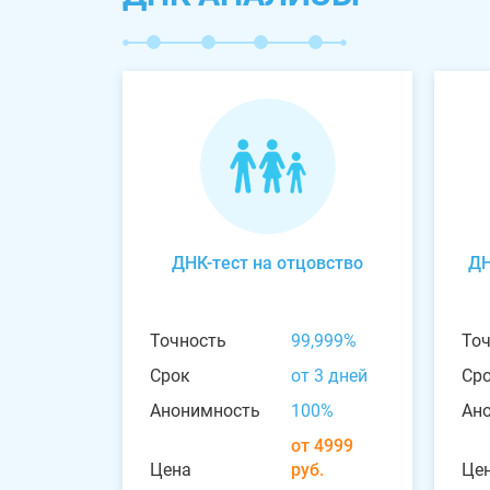
ДНК-тест на отцовство
ДН
Точность
99,999%
То
Срок
от 3 дней
Ср
Анонимность
100%
Ан
от 4999
Цена
руб.
Це