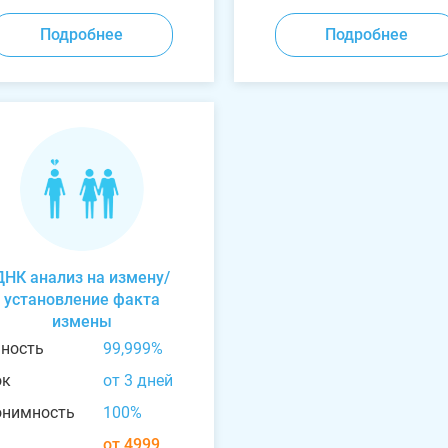
Подробнее
Подробнее
ДНК анализ на измену/
установление факта
измены
чность
99,999%
ок
от 3 дней
онимность
100%
от 4999