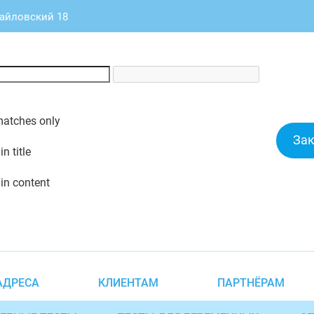
майловский 18
matches only
Зак
n title
in content
АДРЕСА
КЛИЕНТАМ
ПАРТНЁРАМ