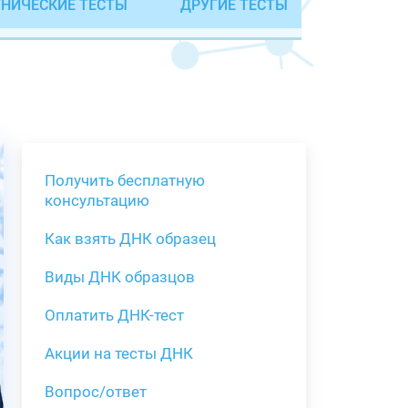
НИЧЕСКИЕ ТЕСТЫ
ДРУГИЕ ТЕСТЫ
Получить бесплатную
консультацию
Как взять ДНК образец
Получить бе
Виды ДНК образцов
Как взять о
Виды нестан
(инструкция)
для анализа
Оплатить ДНК-тест
Забор крови
Акции на тесты ДНК
тестов
Вопрос/ответ