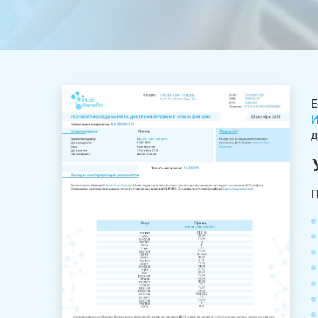
Е
И
д
П