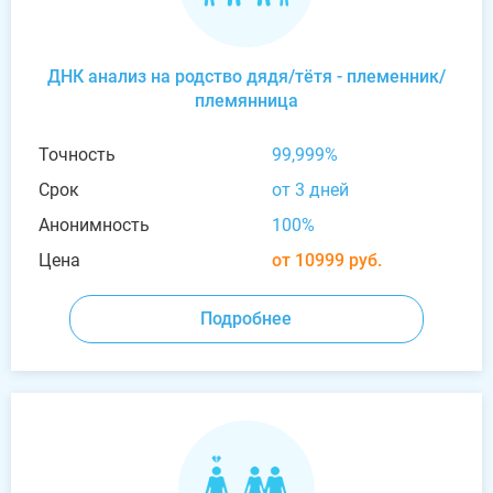
ДНК анализ на родство дядя/тётя - племенник/
племянница
Точность
99,999%
Срок
от 3 дней
Анонимность
100%
Цена
от 10999 руб.
Подробнее