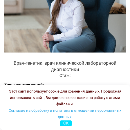
Врач-генетик, врач клинической лабораторной
диагностики
Стаж:
Типы консультаций:
Этот сайт использует cookie для хранения данных. Продолжая
устная он-лайн
использовать сайт, Вы даете свое согласие на работу с этими
письменная он-лайн
файлами.
письменная офлайн
Согласие на обработку и политика в отношении персональных
данных.
Стоимость консультации:
3500 рублей
OK
График работы:
ПН, ВТ, ЧТ, ПТ с 16.00 до 18.00