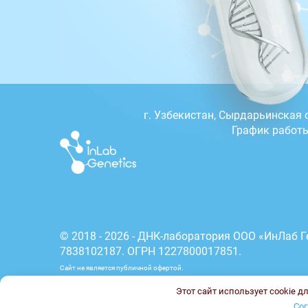
г.
Узбекистан, Сырдарьинская о
График работы
© 2018 - 2026 - ДНК-лаборатория ООО «ИнЛаб Г
7838102187. ОГРН 1227800017851.
Сайт не является публичной офертой.
Этот сайт использует cookie д
Карта сайта
Политика конфиденциальности
Сог