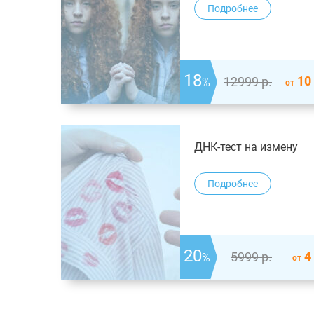
Подробнее
18
10
12999
р.
%
от
ДНК-тест на измену
Подробнее
20
4
5999
р.
%
от