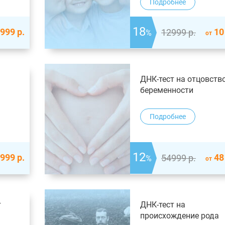
Подробнее
18
 999
р.
10
12999
р.
%
от
ДНК-тест на отцовств
беременности
Подробнее
12
 999
р.
48
54999
р.
%
от
т
ДНК-тест на
происхождение рода