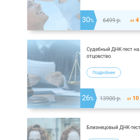
30
4
6499
р.
%
от
Судебный ДНК-тест на
отцовство
Подробнее
26
10
13900
р.
%
от
Близнецовый ДНК-тес