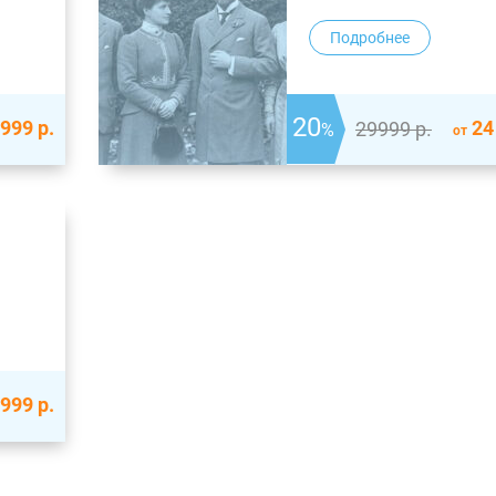
Подробнее
20
 999
р.
24
29999
р.
%
от
 999
р.