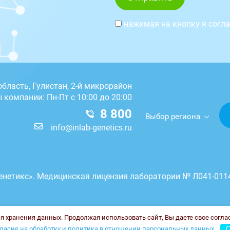
нажимая на кнопку я согл
бласть, Гулистан, 2-й микрорайон
 компании: Пн-Пт с 10:00 до 20:00
8 800
Выбор региона
info@inlab-genetics.ru
енетикс». Медицинская лицензия лаборатории № Л041-0114
ля хранения данных. Продолжая использовать сайт, Вы даете свое согла
ласие на обработку и политика в отношении персональных данных.