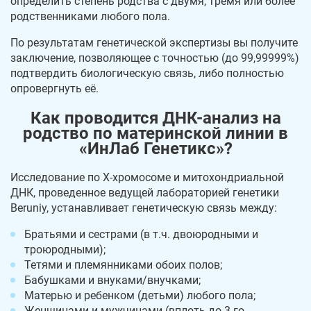
определить степень родства с двумя, тремя или более
родственниками любого пола.
По результатам генетической экспертизы вы получите
заключение, позволяющее с точностью (до 99,99999%)
подтвердить биологическую связь, либо полностью
опровергнуть её.
Как проводится ДНК-анализ на
родство по материнской линии в
«ИнЛаб Генетикс»?
Исследование по X-хромосоме и митохондриальной
ДНК, проведенное ведущей лабораторией генетики
Beruniy, устанавливает генетическую связь между:
Братьями и сестрами (в т.ч. двоюродными и
троюродными);
Тетями и племянниками обоих полов;
Бабушками и внуками/внучками;
Матерью и ребенком (детьми) любого пола;
Женщинами и мужчинами (вплоть до 3-го