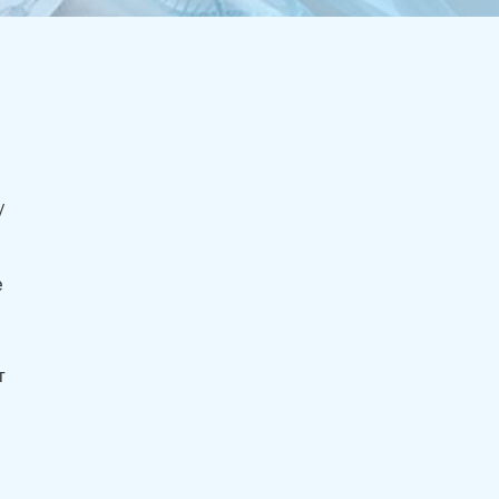
/
е
т