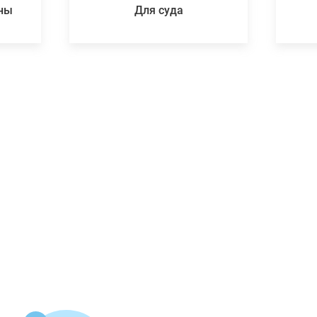
ены
Для суда