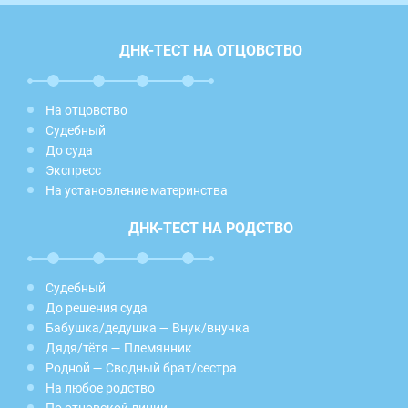
ДНК-ТЕСТ НА ОТЦОВСТВО
На отцовство
Судебный
До суда
Экспресс
На установление материнства
ДНК-ТЕСТ НА РОДСТВО
Судебный
До решения суда
Бабушка/дедушка — Внук/внучка
Дядя/тётя — Племянник
Родной — Сводный брат/сестра
На любое родство