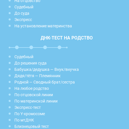
На отцовство
Судебный
До суда
Экспресс
На установление материнства
ДНК-ТЕСТ НА РОДСТВО
Судебный
До решения суда
Бабушка/дедушка — Внук/внучка
Дядя/тётя — Племянник
Родной — Сводный брат/сестра
На любое родство
По отцовской линии
По материнской линии
Экспресс-тест
По Y-хромосоме
По мтДНК
Близнецовый тест