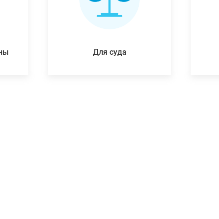
ены
Для суда