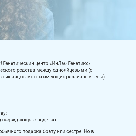
! Генетический центр «ИнЛаб Генетикс»
еского родства между однояйцевыми (с
зных яйцеклеток и имеющих различные гены)
ву;
дтверждающего родство.
бычного подарка брату или сестре. Но в