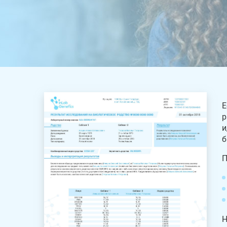
Е
р
и
б
П
Н