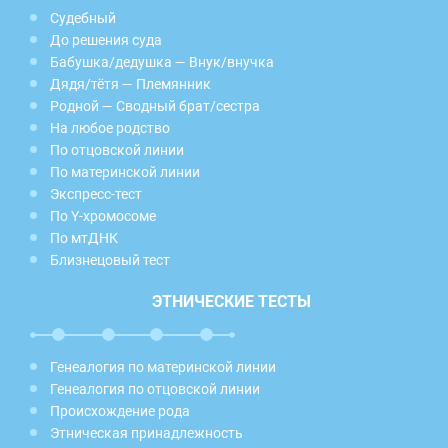
Судебный
До решения суда
Бабушка/дедушка — Внук/внучка
Дядя/тётя — Племянник
Родной — Сводный брат/сестра
На любое родство
По отцовской линии
По материнской линии
Экспресс-тест
По Y-хромосоме
По мтДНК
Близнецовый тест
ЭТНИЧЕСКИЕ ТЕСТЫ
Генеалогия по материнской линии
Генеалогия по отцовской линии
Происхождение рода
Этническая принадлежность